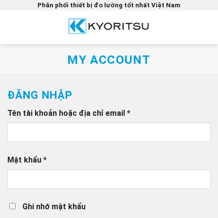
Bỏ
Phân phối thiết bị đo lường tốt nhất Việt Nam
qua
nội
dung
MY ACCOUNT
ĐĂNG NHẬP
Bắt
Tên tài khoản hoặc địa chỉ email
*
buộc
Bắt
Mật khẩu
*
buộc
Ghi nhớ mật khẩu