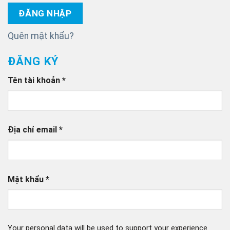
ĐĂNG NHẬP
Quên mật khẩu?
ĐĂNG KÝ
Bắt
Tên tài khoản
*
buộc
Bắt
Địa chỉ email
*
buộc
Bắt
Mật khẩu
*
buộc
Your personal data will be used to support your experience