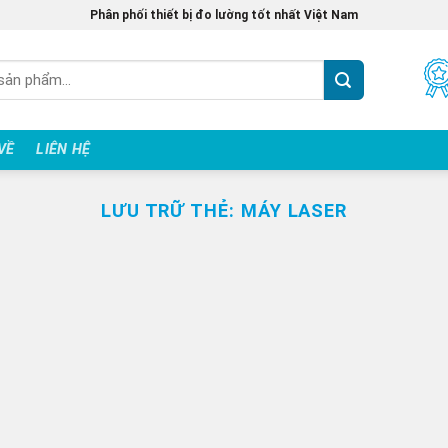
Phân phối thiết bị đo lường tốt nhất Việt Nam
 VỀ
LIÊN HỆ
LƯU TRỮ THẺ:
MÁY LASER