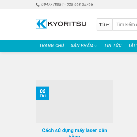
Bỏ
0947778884 - 028 668 35766
qua
nội
Tìm
dung
kiếm:
TRANG CHỦ
SẢN PHẨM
TIN TỨC
TẢI
06
Th1
Cách sử dụng máy laser cân
bằng