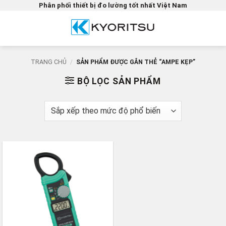
Bỏ
Phân phối thiết bị đo lường tốt nhất Việt Nam
qua
nội
dung
TRANG CHỦ
/
SẢN PHẨM ĐƯỢC GẮN THẺ “AMPE KẸP”
BỘ LỌC SẢN PHẨM