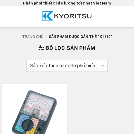
Bỏ
Phân phối thiết bị đo lường tốt nhất Việt Nam
qua
nội
dung
TRANG CHỦ
/
SẢN PHẨM ĐƯỢC GẮN THẺ “K1110”
BỘ LỌC SẢN PHẨM