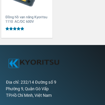
Đồng hồ vạn năng Kyoritsu
1110: AC/DC 600V
Được xếp
hạng
5
5
sao
Địa chỉ: 232/14 Đường số 9
Phường 9, Quận Gò Vấp
TP.Hồ Chí Minh, Việt Nam