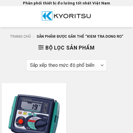
Bỏ
Phân phối thiết bị đo lường tốt nhất Việt Nam
qua
nội
dung
TRANG CHỦ
/
SẢN PHẨM ĐƯỢC GẮN THẺ “KIEM TRA DONG RO”
BỘ LỌC SẢN PHẨM