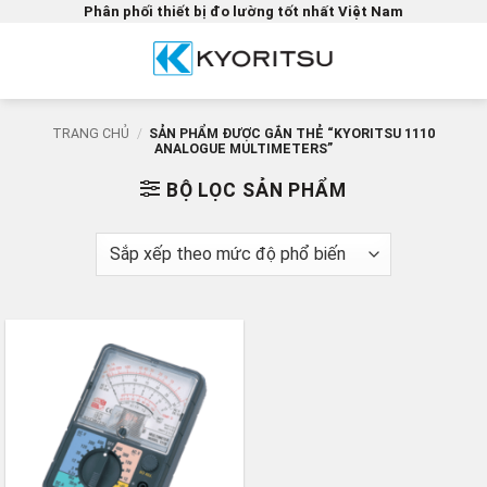
Bỏ
Phân phối thiết bị đo lường tốt nhất Việt Nam
qua
nội
dung
TRANG CHỦ
/
SẢN PHẨM ĐƯỢC GẮN THẺ “KYORITSU 1110
ANALOGUE MULTIMETERS”
BỘ LỌC SẢN PHẨM