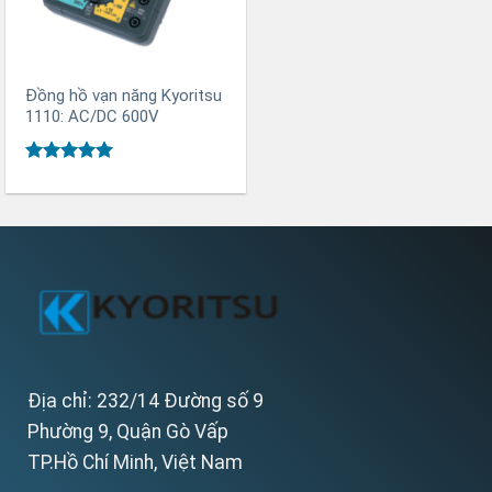
Đồng hồ vạn năng Kyoritsu
1110: AC/DC 600V
Được xếp
hạng
5
5
sao
Địa chỉ: 232/14 Đường số 9
Phường 9, Quận Gò Vấp
TP.Hồ Chí Minh, Việt Nam