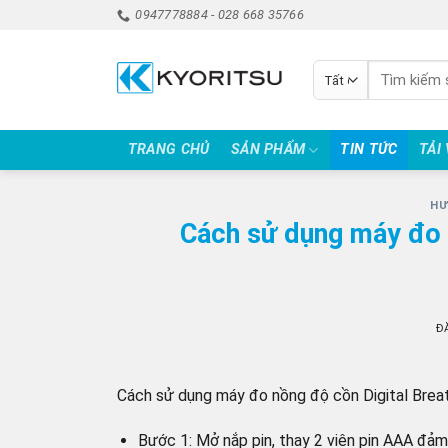
Bỏ
0947778884 - 028 668 35766
qua
nội
Tìm
dung
kiếm:
TRANG CHỦ
SẢN PHẨM
TIN TỨC
TẢI
HƯ
Cách sử dụng máy đo 
Đ
Cách sử dụng máy đo nồng độ cồn Digital Breat
Bước 1: Mở nắp pin, thay 2 viên pin AAA đảm