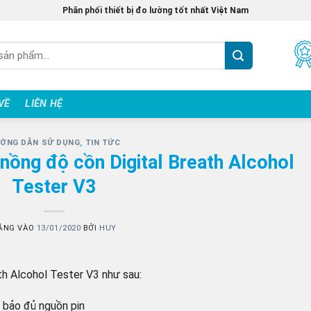
Phân phối thiết bị đo lường tốt nhất Việt Nam
 VỀ
LIÊN HỆ
ỚNG DẪN SỬ DỤNG
,
TIN TỨC
nồng độ cồn Digital Breath Alcohol
Tester V3
ĂNG VÀO
13/01/2020
BỞI
HUY
h Alcohol Tester V3 như sau:
 bảo đủ nguồn pin