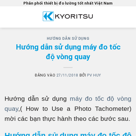
Bỏ
Phân phối thiết bị đo lường tốt nhất Việt Nam
qua
nội
dung
HƯỚNG DẪN SỬ DỤNG
Hướng dẫn sử dụng máy đo tốc
độ vòng quay
ĐĂNG VÀO
27/11/2018
BỞI
PV HUY
Hướng dẫn sử dụng
máy đo tốc độ vòng
quay
,( How to Use a Photo Tachometer)
mời các bạn thực hành theo các bước sau.
Hướng dẫn sử dụng máy đo tốc độ