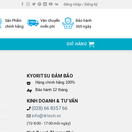
Đăng nhập / Đăng ký
Sản Phẩm
Vận chuyển
Bảo hành
chính hãng
miễn phí
365 ngày
GIỎ HÀNG
KYORITSU ĐẢM BẢO
Hàng chính hãng 100%
Bảo hành 12 tháng
KINH DOANH & TƯ VẤN
(028) 66 8357 66
info@tktech.vn
(Từ 8:00 - 17:00 mỗi ngày)