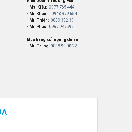
Kinh Doanh Thương Mại
- Ms. Kiều:
0977 765 444
- Mr. Khanh:
0948 999 654
- Mr. Thiên:
0889 392 391
- Mr. Phúc:
0969 949595
Mua hàng số lượnng dự án
- Mr. Trung:
0888 99 00 22
9A