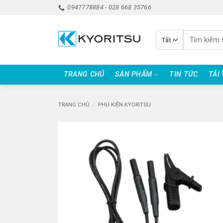
Bỏ
0947778884 - 028 668 35766
qua
nội
Tìm
dung
kiếm:
TRANG CHỦ
SẢN PHẨM
TIN TỨC
TẢI
TRANG CHỦ
/
PHỤ KIỆN KYORITSU