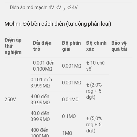
Điện áp mở mạch: 4V <V
<24V
O
MOhm: Độ bền cách điện (tự động phân loại)
Điện áp
Dải điện
Độ phân
Độ chính
Bảo vệ
thử
trở
giải
xác
quá tải
nghiệm
0.001 đến
± 10 chữ
0.001MΩ
0.100MΩ
số
0.101 đến
0.001MΩ
± (2,0%
3.999MΩ
rdg + 5
4.00 đến
dgt)
250V
0.01MΩ
39.99MΩ
40.0 đến
0.1MΩ
± (5,0%
399.9MΩ
rdg + 5
400 đến
dgt)
1MΩ
1000MΩ