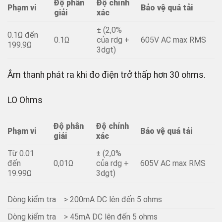
Độ phân
Độ chính
Phạm vi
Bảo vệ quá tải
giải
xác
± (2,0%
0.1Ω đến
0.1Ω
của rdg +
605V AC max RMS
199.9Ω
3dgt)
Âm thanh phát ra khi đo điện trở thấp hơn 30 ohms.
LO Ohms
Độ phân
Độ chính
Phạm vi
Bảo vệ quá tải
giải
xác
Từ 0.01
± (2,0%
đến
0,01Ω
của rdg +
605V AC max RMS
19.99Ω
3dgt)
Dòng kiểm tra
> 200mA DC lên đến 5 ohms
Dòng kiểm tra
> 45mA DC lên đến 5 ohms