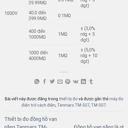
39.99MΩ
dgt)
40.0 đến
1000V
0.1MΩ
399.9MΩ
± (3,0%
400 đến
1MΩ
rdg + 5
1000MΩ
dgt)
± (5,0%
1000 đến
1MΩ
rdg + 10
4000MΩ
dgt)
Bài viết này được đăng trong
thiết bị đo
và được gắn thẻ
máy đo
điện trở cách điện
,
Tenmars TM-507
,
TM-507
.
Thiết bị đo đồng hồ vạn
năng Tenmars TM-
Đồng hồ vạn năng là gì