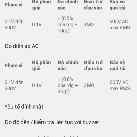
Độ phân
Độ chính
Điện trở
Bảo vệ
Phạm vi
giải
xác
đầu vào
quá tải
± (0.5%
0.1V đến
605V AC
0.1V
của rdg +
3MΩ
600V
max RMS
1dgt)
Đo điện áp AC
Độ phân
Độ chính
Điện trở
Bảo vệ
Phạm vi
giải
xác
đầu vào
quá tải
± (0.8%
0.1V đến
605V AC
0.1V
của rdg +
3MΩ
600V
max RMS
4dgt)
Yếu tố đỉnh nhất
Đo độ bền / kiểm tra liên tục với buzzer