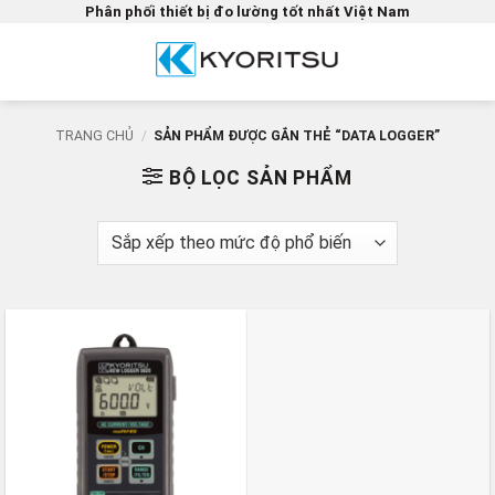
Bỏ
Phân phối thiết bị đo lường tốt nhất Việt Nam
qua
nội
dung
TRANG CHỦ
/
SẢN PHẨM ĐƯỢC GẮN THẺ “DATA LOGGER”
BỘ LỌC SẢN PHẨM