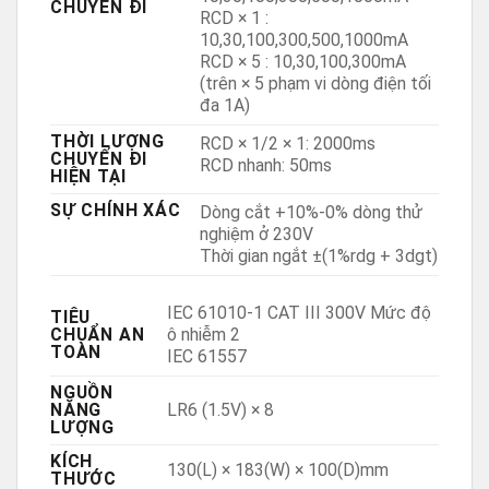
CHUYẾN ĐI
RCD × 1 :
10,30,100,300,500,1000mA
RCD × 5 : 10,30,100,300mA
(trên × 5 phạm vi dòng điện tối
đa 1A)
THỜI LƯỢNG
RCD × 1/2 × 1: 2000ms
CHUYẾN ĐI
RCD nhanh: 50ms
HIỆN TẠI
SỰ CHÍNH XÁC
Dòng cắt +10%-0% dòng thử
nghiệm ở 230V
Thời gian ngắt ±(1%rdg + 3dgt)
IEC 61010-1 CAT III 300V Mức độ
TIÊU
CHUẨN AN
ô nhiễm 2
TOÀN
IEC 61557
NGUỒN
NĂNG
LR6 (1.5V) × 8
LƯỢNG
KÍCH
130(L) × 183(W) × 100(D)mm
THƯỚC