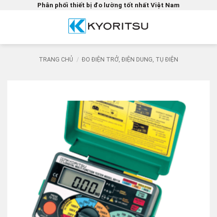
Bỏ
Phân phối thiết bị đo lường tốt nhất Việt Nam
qua
nội
dung
TRANG CHỦ
/
ĐO ĐIỆN TRỞ, ĐIỆN DUNG, TỤ ĐIỆN