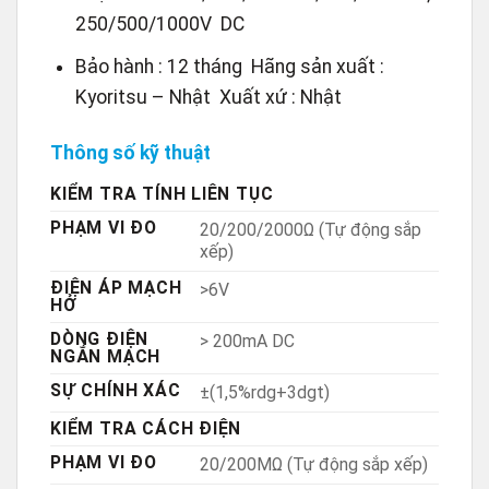
250/500/1000V DC
Bảo hành : 12 tháng Hãng sản xuất :
Kyoritsu – Nhật Xuất xứ : Nhật
Thông số kỹ thuật
KIỂM TRA TÍNH LIÊN TỤC
PHẠM VI ĐO
20/200/2000Ω (Tự động sắp
xếp)
ĐIỆN ÁP MẠCH
>6V
HỞ
DÒNG ĐIỆN
> 200mA DC
NGẮN MẠCH
SỰ CHÍNH XÁC
±(1,5%rdg+3dgt)
KIỂM TRA CÁCH ĐIỆN
PHẠM VI ĐO
20/200MΩ (Tự động sắp xếp)