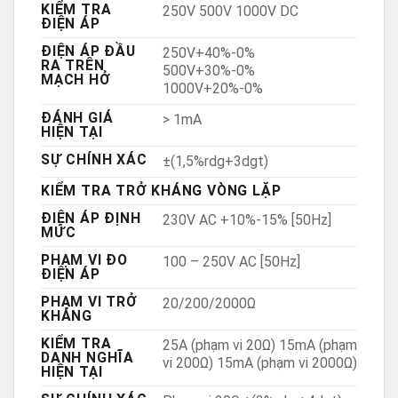
KIỂM TRA
250V 500V 1000V DC
ĐIỆN ÁP
ĐIỆN ÁP ĐẦU
250V+40%-0%
RA TRÊN
500V+30%-0%
MẠCH HỞ
1000V+20%-0%
ĐÁNH GIÁ
> 1mA
HIỆN TẠI
SỰ CHÍNH XÁC
±(1,5%rdg+3dgt)
KIỂM TRA TRỞ KHÁNG VÒNG LẶP
ĐIỆN ÁP ĐỊNH
230V AC +10%-15% [50Hz]
MỨC
PHẠM VI ĐO
100 – 250V AC [50Hz]
ĐIỆN ÁP
PHẠM VI TRỞ
20/200/2000Ω
KHÁNG
KIỂM TRA
25A (phạm vi 20Ω) 15mA (phạm
DANH NGHĨA
vi 200Ω) 15mA (phạm vi 2000Ω)
HIỆN TẠI