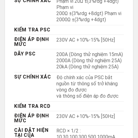
SỰ CHÍNH XÁC
Phạm vi 20Ω ±(3%rdg +4dgt)
Phạm vi
200Ω ±(3%rdg +8dgt) Phạm vi
2000Ω ±(3%rdg +4dgt)
KIỂM TRA PSC
ĐIỆN ÁP ĐỊNH
230V AC +10%-15% [50Hz]
MỨC
DÃY PSC
200A (Dòng thử nghiệm 15mA)
2000A (Dòng thử nghiệm 25A)
20kA (Dòng thử nghiệm 25A)
SỰ CHÍNH XÁC
Độ chính xác của PSC bắt
nguồn từ thông số trở kháng
vòng đo được
và thông số điện áp đo được
KIỂM TRA RCD
ĐIỆN ÁP ĐỊNH
230V AC +10%-15% [50Hz]
MỨC
CÀI ĐẶT HIỆN
RCD × 1/2 :
TẠI CỦA
10,30,100,300,500,1000mA