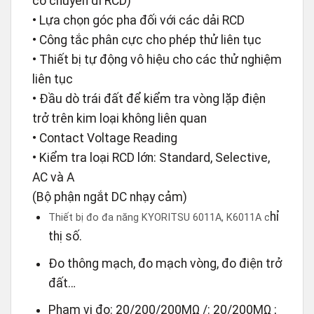
có chuyến đi RCD)
• Lựa chọn góc pha đối với các dải RCD
• Công tắc phân cực cho phép thử liên tục
• Thiết bị tự động vô hiệu cho các thử nghiệm
liên tục
• Đầu dò trái đất để kiểm tra vòng lặp điện
trở trên kim loại không liên quan
• Contact Voltage Reading
• Kiểm tra loại RCD lớn: Standard, Selective,
AC và A
(Bộ phận ngắt DC nhạy cảm)
hỉ
Thiết bị đo đa năng KYORITSU 6011A, K6011A c
thị số.
Đo thông mạch, đo mạch vòng, đo điện trở
đất…
Phạm vi đo: 20/200/200MΩ /: 20/200MΩ ;