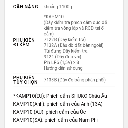
CÂN NẶNG
khoảng 1100g
*KAPM10
(Dây kiểm tra phích cắm đúc để
kiểm tra vòng lặp và RCD tại ổ
cắm)
7122B (Dây kiểm tra)
PHỤ KIỆN
ĐI KÈM
7132A (Đầu dò đất bên ngoài)
Túi đựng Dây kiểm tra
9121 (Dây đeo vai)
Pin LR6 (1,5V) × 8
Hướng dẫn sử dụng
PHỤ KIỆN
7133B (Dây đo bảng phân phối)
TÙY CHỌN
*KAMP10(EU): Phích cắm SHUKO Châu Âu
KAMP10(Anh): phích cắm của Anh (13A)
KAMP10 (AU): phích cắm của Úc
KAMP10(SA): phích cắm của Nam Phi