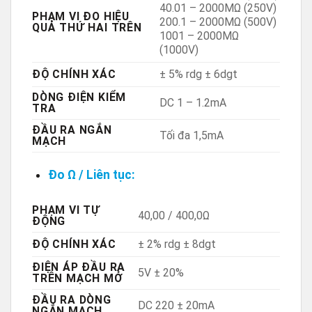
40.01 – 2000MΩ (250V)
PHẠM VI ĐO HIỆU
200.1 – 2000MΩ (500V)
QUẢ THỨ HAI TRÊN
1001 – 2000MΩ
(1000V)
ĐỘ CHÍNH XÁC
± 5% rdg ± 6dgt
DÒNG ĐIỆN KIỂM
DC 1 – 1.2mA
TRA
ĐẦU RA NGẮN
Tối đa 1,5mA
MẠCH
Đo Ω / Liên tục:
PHẠM VI TỰ
40,00 / 400,0Ω
ĐỘNG
ĐỘ CHÍNH XÁC
± 2% rdg ± 8dgt
ĐIỆN ÁP ĐẦU RA
5V ± 20%
TRÊN MẠCH MỞ
ĐẦU RA DÒNG
DC 220 ± 20mA
NGẮN MẠCH