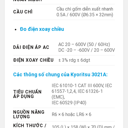
Cầu chì gốm diễn xuất nhanh
CẦU CHÌ
0.5A / 600V (Ø6.35 × 32mm)
Đo điện xoay chiều
AC 20 – 600V (50 / 60Hz)
DẢI ĐIỆN ÁP AC
DC -20 – -600V / 20 – 600V
ĐIỆN XOAY CHIỀU
± 3% rdg ± 6dgt
Các thông số chung của Kyoritsu 3021A:
IEC 61010-1 CAT III 600V, IEC
61557-1,2,4, IEC 61326-1
TIÊU CHUẨN
ÁP DỤNG
(EMC),
IEC 60529 (IP40)
NGUỒN NĂNG
R6 × 6 hoặc LR6 × 6
LƯỢNG
KÍCH THƯỚC /
105 (L) × 158 (W) × 70 (D) mm /