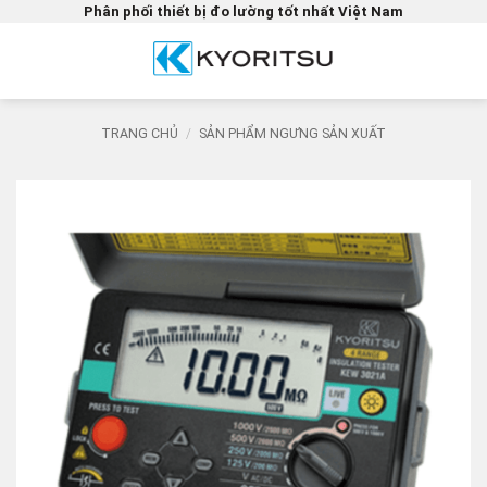
Bỏ
Phân phối thiết bị đo lường tốt nhất Việt Nam
qua
nội
dung
TRANG CHỦ
/
SẢN PHẨM NGƯNG SẢN XUẤT