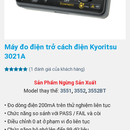
Máy đo điện trở cách điện Kyoritsu
3021A
(
1
đánh giá của khách hàng)
5
1
trên 5
dựa trên
Sản Phẩm Ngừng Sản Xuất
đánh giá
Model thay thế:
3551
,
3552
,
3552BT
• Đo dòng điện 200mA trên thử nghiệm liên tục
• Chức năng so sánh với PASS / FAIL và còi
• Điều chỉnh 0 at ở phạm vi đo liên tục
• Chức năng bộ nhớ lên đến 99 dữ liệu