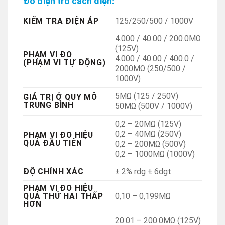
Đo điện trở cách điện:
KIỂM TRA ĐIỆN ÁP
125/250/500 / 1000V
4.000 / 40.00 / 200.0MΩ
(125V)
PHẠM VI ĐO
4.000 / 40.00 / 400.0 /
(PHẠM VI TỰ ĐỘNG)
2000MΩ (250/500 /
1000V)
5MΩ (125 / 250V)
GIÁ TRỊ Ở QUY MÔ
TRUNG BÌNH
50MΩ (500V / 1000V)
0,2 – 20MΩ (125V)
0,2 – 40MΩ (250V)
PHẠM VI ĐO HIỆU
QUẢ ĐẦU TIÊN
0,2 – 200MΩ (500V)
0,2 – 1000MΩ (1000V)
ĐỘ CHÍNH XÁC
± 2% rdg ± 6dgt
PHẠM VI ĐO HIỆU
QUẢ THỨ HAI THẤP
0,10 – 0,199MΩ
HƠN
20.01 – 200.0MΩ (125V)