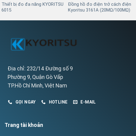
Thiết bị đo đa năng KYORITSU
Đồng hồ đo điện trở cách điện
6015
Kyoritsu 3161A (20MΩ/100MΩ)
Địa chỉ: 232/14 Đường số 9
Phường 9, Quận Gò Vấp
TP.Hồ Chí Minh, Việt Nam
GỌI NGAY
HOTLINE
E-MAIL
Trang tài khoản