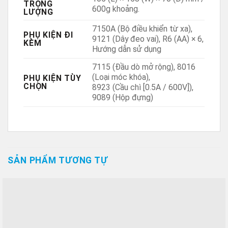
TRỌNG
600g khoảng.
LƯỢNG
7150A (Bộ điều khiển từ xa),
PHỤ KIỆN ĐI
9121 (Dây đeo vai), R6 (AA) × 6,
KÈM
Hướng dẫn sử dụng
7115 (Đầu dò mở rộng), 8016
(Loại móc khóa),
PHỤ KIỆN TÙY
CHỌN
8923 (Cầu chì [0.5A / 600V]),
9089 (Hộp đựng)
SẢN PHẨM TƯƠNG TỰ