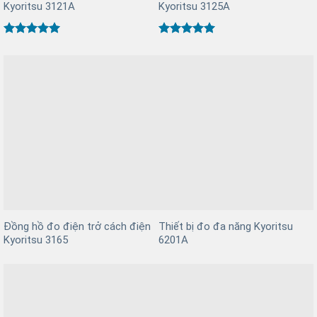
Kyoritsu 3121A
Kyoritsu 3125A
Được xếp
Được xếp
hạng
5
5
hạng
5
5
sao
sao
Đồng hồ đo điện trở cách điện
Thiết bị đo đa năng Kyoritsu
Kyoritsu 3165
6201A