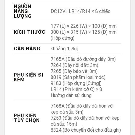
NGUỒN
NĂNG
DC12V : LR14/R14 × 8 chiếc
LƯỢNG
177 (L) × 226 (W) × 100 (D) mm
KÍCH THƯỚC
300 (L) × 315 (W) × 125 (D) mm
(Hộp cứng)
CÂN NẶNG
khoảng 1,7kg
7165A (Đầu dò đường dây: 3m)
7264 (Dây nối đất: 3m)
7265 (Dây bảo vệ: 3m)
PHỤ KIỆN ĐI
8019 (Sản phẩm loại móc)
KÈM
9183 (Hộp đựng [Cứng])
LR14 (Pin kiềm cỡ C) × 8
Hướng dẫn sử dụng
7168A (Đầu dò dây dài hơn với
kẹp cá sấu: 3m)
PHỤ KIỆN
7253 (Đầu dò dây dài hơn với kẹp
TÙY CHỌN
cá sấu: 15m)
8324 (Bộ chuyển đổi cho đầu ghi)