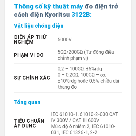
Thông số kỹ thuật máy
đo điện trở
cách điện Kyoritsu
3122B:
Vật liệu chống điện
ĐIỆN ÁP THỬ
5000V
NGHIỆM
5GΩ/200GΩ (Tự động điều
PHẠM VI ĐO
chỉnh phạm vi)
0,2 – 100GΩ: ±5%rdg
0 – 0,2GΩ, 100GΩ – ∞:
SỰ CHÍNH XÁC
±10%rdg hoặc 0,5% chiều dài
thang đo
Tổng quan
IEC 61010-1, 61010-2-030 CAT
Ⅳ 300V / CAT Ⅲ 600V
TIÊU CHUẨN
ÁP DỤNG
Mức độ ô nhiễm 2, IEC 61010-
031, IEC 61326-1, 2-2