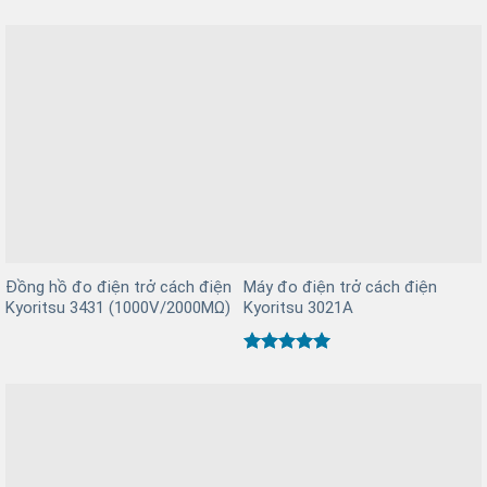
Được xếp
hạng
5
5
sao
Đồng hồ đo điện trở cách điện
Máy đo điện trở cách điện
Kyoritsu 3431 (1000V/2000MΩ)
Kyoritsu 3021A
Được xếp
hạng
5
5
sao