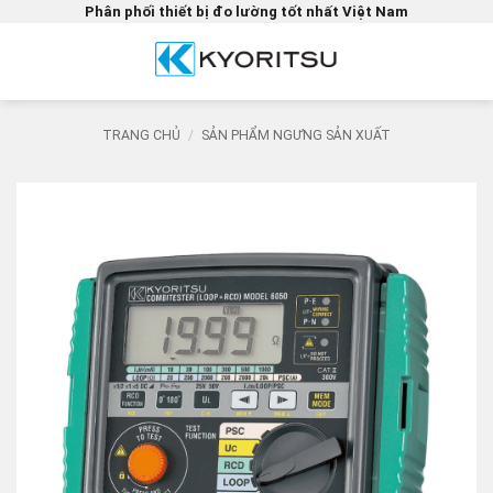
Bỏ
Phân phối thiết bị đo lường tốt nhất Việt Nam
qua
nội
dung
TRANG CHỦ
/
SẢN PHẨM NGƯNG SẢN XUẤT