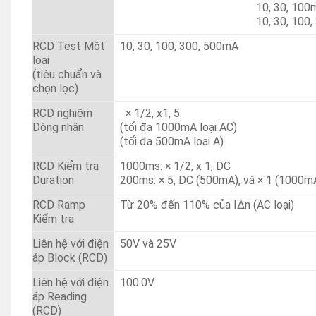
10, 30, 100
10, 30, 100
RCD Test Một
10, 30, 100, 300, 500mA
loại
(tiêu chuẩn và
chọn lọc)
RCD nghiệm
|
× 1/2, x1, 5
Dòng nhân
(tối đa 1000mA loại AC)
(tối đa 500mA loại A)
RCD Kiểm tra
1000ms: × 1/2, x 1, DC
Duration
200ms: × 5, DC (500mA), và × 1 (1000m
RCD Ramp
Từ 20% đến 110% của IΔn (AC loại)
Kiểm tra
Liên hệ với điện
50V và 25V
áp Block (RCD)
Liên hệ với điện
100.0V
áp Reading
(RCD)