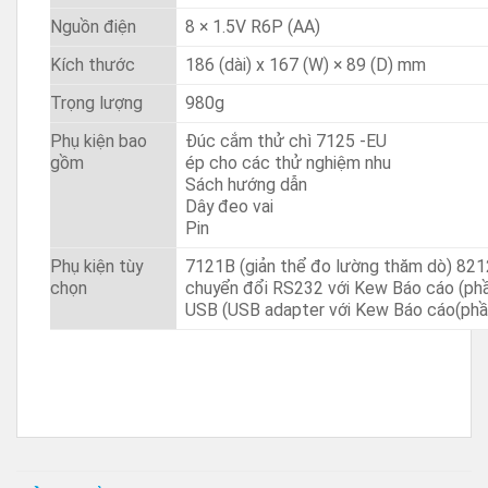
Nguồn điện
8 × 1.5V R6P (AA)
Kích thước
186 (dài) x 167 (W) × 89 (D) mm
Trọng lượng
980g
Phụ kiện bao
Đúc cắm thử chì 7125 -EU
gồm
ép cho các thử nghiệm nhu
Sách hướng dẫn
Dây đeo vai
Pin
Phụ kiện tùy
7121B (giản thể đo lường thăm dò) 82
chọn
chuyển đổi RS232 với Kew Báo cáo (ph
USB (USB adapter với Kew Báo cáo(ph