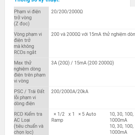
Phạm vi điện
20/200/2000Ω
trở vòng
(Z đọc)
Vòng phạm vi
200 và 2000Ω với 15mA thử nghiệm dòn
điện trở
mà không
RCDs ngắt
Max thử
3A (20Ω) / 15mA (200 2000Ω)
nghiệm dòng
điện trên phạm
vi vòng
PSC / Trái Đất
200/2000A/20kA
lỗi phạm vi
dòng điện
RCD Kiểm tra
|
× 1/2
|
x 1
|
× 5 Auto
10, 30, 100,
AC Loại
Ramp
1000mA
(tiêu chuẩn và
10, 30, 100,
chọn lọc)
1000mA