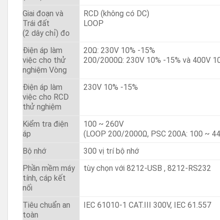
Giai đoạn và
RCD (không có DC)
Trái đất
LOOP
(2 dây chỉ) đo
Điện áp làm
20Ω: 230V 10% -15%
việc cho thử
200/2000Ω: 230V 10% -15% và 400V 1
nghiệm Vòng
Điện áp làm
230V 10% -15%
việc cho RCD
thử nghiệm
Kiểm tra điện
100 ~ 260V
áp
(LOOP 200/2000Ω, PSC 200A: 100 ~ 4
Bộ nhớ
300 vị trí bộ nhớ
Phần mềm máy
tùy chọn với 8212-USB , 8212-RS232
tính, cáp kết
nối
Tiêu chuẩn an
IEC 61010-1 CAT.III 300V, IEC 61.557
toàn