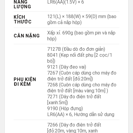
NĂNG
LR6(AA)(1.5V) × 6
LƯỢNG
121(L) × 188(W) × 59(D) mm (bao
KÍCH
THƯỚC
gồm cả nắp hộp)
Xấp xỉ. 690g (bao gồm pin và nắp
CÂN NẶNG
hộp)
7127B (Đầu dò đo đơn giản)
8041 (Kẹp nối đất phụ [2 cọc/1
bộ])
9121 (Dây đeo vai)
7267 (Cuộn cáp dùng cho máy đo
điện trở đất [đỏ:20m])
PHỤ KIỆN
ĐI KÈM
7268 (Cuộn cáp dùng cho máy đo
điện trở đất [màu vàng:10m] )
7271 (Dây đo điện trở đất
[xanh:5m])
9190 (Hộp đựng)
LR6(AA) × 6, Hướng dẫn sử dụng
7266 (Dây đo điện trở đất
[đỏ:20m, vàng:10m, xanh