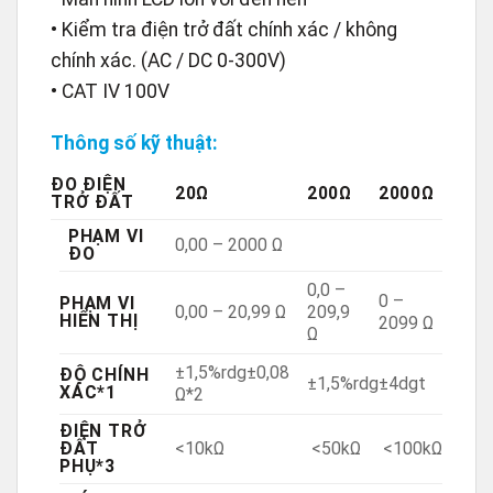
• Kiểm tra điện trở đất chính xác / không
chính xác. (AC / DC 0-300V)
• CAT Ⅳ 100V
Thông số kỹ thuật:
ĐO ĐIỆN
20Ω
200Ω
2000Ω
TRỞ ĐẤT
PHẠM VI
0,00 – 2000 Ω
ĐO
0,0 –
0 –
PHẠM VI
0,00 – 20,99 Ω
209,9
HIỂN THỊ
2099 Ω
Ω
±1,5%rdg±0,08
ĐỘ CHÍNH
±1,5%rdg±4dgt
XÁC*1
Ω*2
ĐIỆN TRỞ
ĐẤT
<10kΩ
<50kΩ
<100kΩ
PHỤ*3