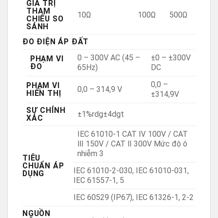
GIÁ TRỊ
THAM
10Ω
100Ω
500Ω
CHIẾU SO
SÁNH
ĐO ĐIỆN ÁP ĐẤT
0 – 300V AC (45 –
±0 – ±300V
PHẠM VI
ĐO
65Hz)
DC
0,0 –
PHẠM VI
0,0 – 314,9 V
HIỂN THỊ
±314,9V
SỰ CHÍNH
±1%rdg±4dgt
XÁC
IEC 61010-1 CAT Ⅳ 100V / CAT
Ⅲ 150V / CAT Ⅱ 300V Mức độ ô
nhiễm 3
TIÊU
CHUẨN ÁP
IEC 61010-2-030, IEC 61010-031,
DỤNG
IEC 61557-1, 5
IEC 60529 (IP67), IEC 61326-1, 2-2
NGUỒN